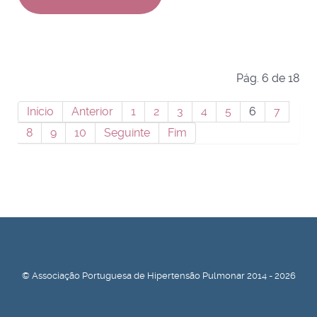
Pág. 6 de 18
Início
Anterior
1
2
3
4
5
6
7
8
9
10
Seguinte
Fim
© Associação Portuguesa de Hipertensão Pulmonar 2014 - 2026