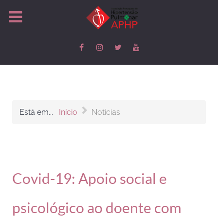
Está em...
Início
Notícias
Covid-19: Apoio social e
psicológico ao doente com